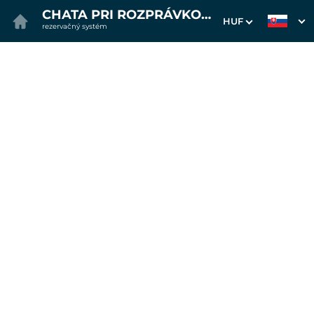
CHATA PRI ROZPRÁVKOVOM POTOKU
HUF
rezervačný systém
1. Výber pobytu
2. Doplnkové služby
3. Vaše údaje
Dátum príchodu
Dátum odchodu
Prosím vyberte
Prosím vyberte
Najvýhodnejšie ceny priamo
na webe